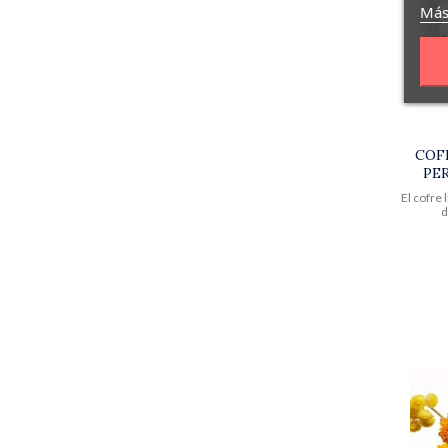
Más
COF
PE
El cofre
d