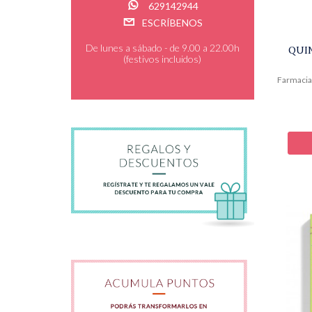
629142944
ESCRÍBENOS
De lunes a sábado - de 9.00 a 22.00h
QUI
(festivos incluidos)
Farmacia 