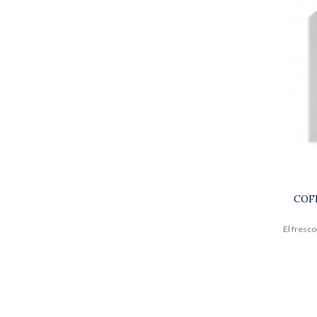
COF
El fresco