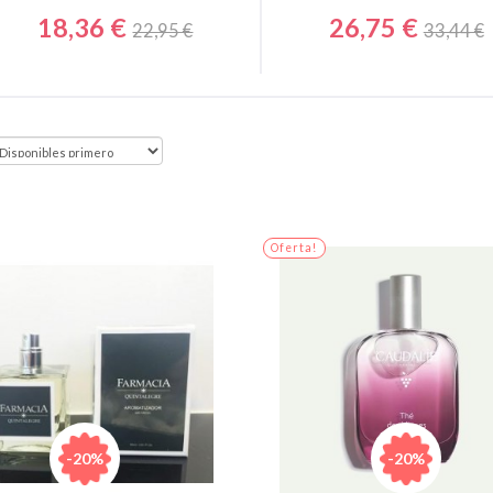
18,36 €
26,75 €
22,95 €
33,44 €
Oferta!
-20%
-20%