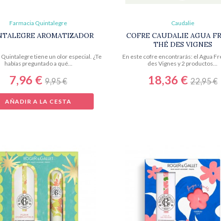
Farmacia Quintalegre
Caudalie
NTALEGRE AROMATIZADOR
COFRE CAUDALIE AGUA F
THÉ DES VIGNES
Quintalegre tiene un olor especial. ¿Te
En este cofre encontrarás: el Agua F
habías preguntado a qué...
des Vignes y 2 productos...
7,96 €
18,36 €
9,95 €
22,95 €
AÑADIR A LA CESTA