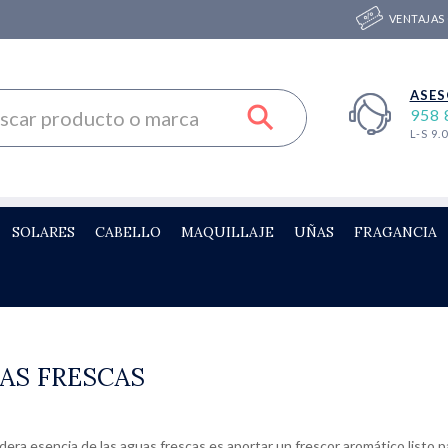
VENTAJAS
ASES
958 
L-S 9.
SOLARES
CABELLO
MAQUILLAJE
UÑAS
FRAGANCIA
AS FRESCAS
dera esencia de las aguas frescas es aportar un frescor aromático listo pa