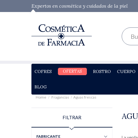
Expertos en cosmética y cuidados de la piel
COFRES
OFERTAS
ROSTRO
CUERPO
BLOG
Home
Fragancias
Aguas frescas
AGU
FILTRAR
FABRICANTE
La verda