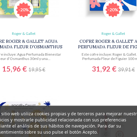
-20%
-20%
Roger & Gallet
Roger & Gallet
RE ROGER & GALLET AGUA
COFRE ROGER & GALLET 
MADA FLEUR D'OSMANTHUS
PERFUMADA FLEUR DE FI
re incluye: Agua Perfumada Bienestar
Este cofre incluye: Roger & Gallet
leur d’Osmanthus 30ml y una...
Perfumada Fleur de Figuier 100 ml
15,96 €
31,92 €
19,95 €
39,91 €
 sitio web utiliza cookies propias y de terceros para mejorar nuest
icios y mostrarle publicidad relacionada con sus preferencias
ante el análisis de sus hábitos de navegación. Para dar su
entimiento sobre su uso pulse el botón Acepto.