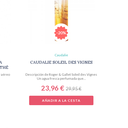
-20%
Caudalie
A
CAUDALIE SOLEIL DES VIGNES
 THÉ
y aéreo
Descripción de Roger & Gallet Soleil des Vignes
.
Un agua fresca perfumada que...
23,96 €
29,95 €
AÑADIR A LA CESTA