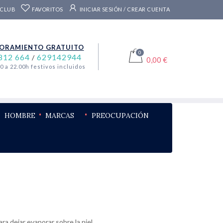
 CLUB
FAVORITOS
INICIAR SESIÓN / CREAR CUENTA
ORAMIENTO GRATUITO
0
812 664
629142944
/
0,00 €
00 a 22.00h festivos incluidos
HOMBRE
MARCAS
PREOCUPACIÓN
ra dejar evaporar sobre la piel.