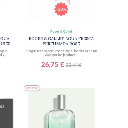
-20%
Roger & Gallet
AGUA
ROGER & GALLET AGUA FRESCA
GUIER
PERFUMADA ROSE
 Agua
El Agua fresca perfumada Rose, inspirada en un
 y...
viaje por los jardines...
26,75 €
33,44 €
Oferta!
ros