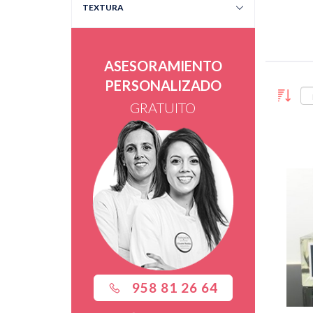
TEXTURA
ASESORAMIENTO
PERSONALIZADO
GRATUITO
958 81 26 64