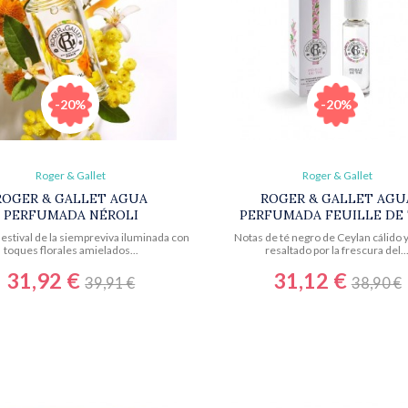
-20%
-20%
Roger & Gallet
Roger & Gallet
ROGER & GALLET AGUA
ROGER & GALLET AGU
PERFUMADA NÉROLI
PERFUMADA FEUILLE DE
 estival de la siempreviva iluminada con
Notas de té negro de Ceylan cálido 
toques florales amielados...
resaltado por la frescura del..
31,92 €
31,12 €
39,91 €
38,90 €