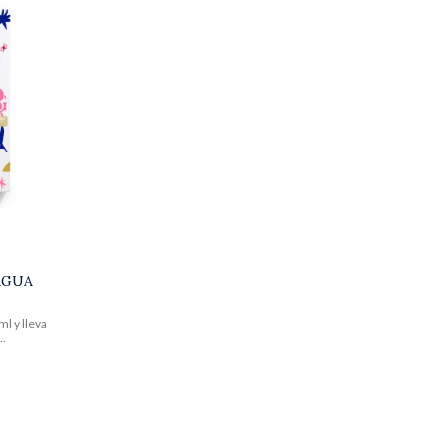
AGUA
l y lleva
..