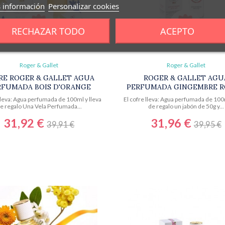
 información
Personalizar cookies
-20%
-20%
RECHAZAR TODO
ACEPTO
Roger & Gallet
Roger & Gallet
RE ROGER & GALLET AGUA
ROGER & GALLET AGU
RFUMADA BOIS D'ORANGE
PERFUMADA GINGEMBRE 
 lleva: Agua perfumada de 100ml y lleva
El cofre lleva: Agua perfumada de 100m
e regalo Una Vela Perfumada...
de regalo un jabón de 50g y...
31,92 €
31,96 €
39,91 €
39,95 €