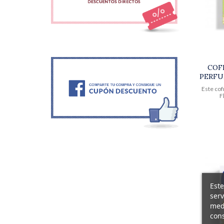
COF
PERFU
Este cof
F
Este
serv
medi
cons