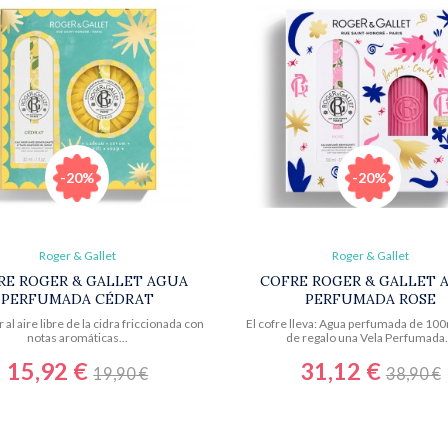
-20%
-20%
Roger & Gallet
Roger & Gallet
RE ROGER & GALLET AGUA
COFRE ROGER & GALLET 
PERFUMADA CÉDRAT
PERFUMADA ROSE
r al aire libre de la cidra friccionada con
El cofre lleva: Agua perfumada de 100m
notas aromáticas...
de regalo una Vela Perfumada.
15,92 €
31,12 €
19,90 €
38,90 €