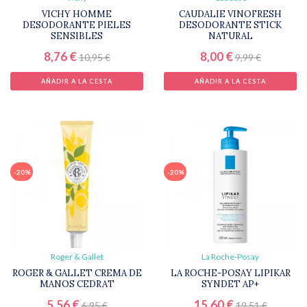
VICHY HOMME
CAUDALIE VINOFRESH
DESODORANTE PIELES
DESODORANTE STICK
SENSIBLES
NATURAL
8,76 €
8,00 €
10,95 €
9,99 €
AÑADIR A LA CESTA
AÑADIR A LA CESTA
-20%
-20%
Roger & Gallet
La Roche-Posay
ROGER & GALLET CREMA DE
LA ROCHE-POSAY LIPIKAR
MANOS CEDRAT
SYNDET AP+
5,56 €
15,60 €
6,95 €
19,51 €