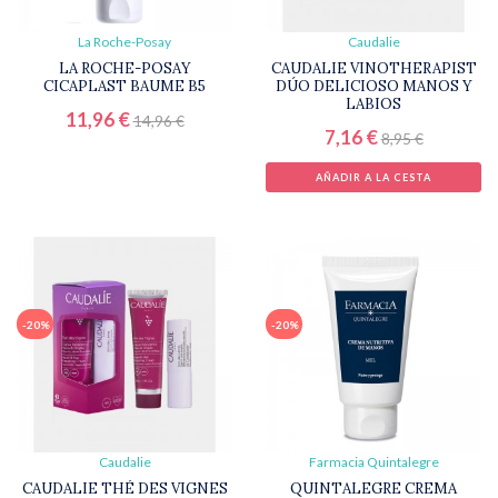
PREOCUPACIÓN
La Roche-Posay
Caudalie
BLOG
LA ROCHE-POSAY
CAUDALIE VINOTHERAPIST
CICAPLAST BAUME B5
DÚO DELICIOSO MANOS Y
LABIOS
VENTAJAS
11,96 €
14,96 €
CLUB
7,16 €
8,95 €
AÑADIR A LA CESTA
MIS
FAVORITOS
-20%
-20%
Caudalie
Farmacia Quintalegre
CAUDALIE THÉ DES VIGNES
QUINTALEGRE CREMA