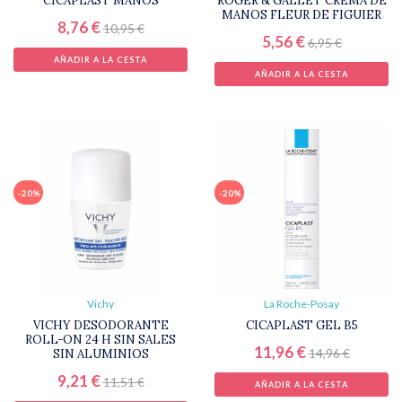
CICAPLAST MANOS
ROGER & GALLET CREMA DE
MANOS FLEUR DE FIGUIER
8,76 €
10,95 €
5,56 €
6,95 €
AÑADIR A LA CESTA
AÑADIR A LA CESTA
-20%
-20%
Vichy
La Roche-Posay
VICHY DESODORANTE
CICAPLAST GEL B5
ROLL-ON 24 H SIN SALES
11,96 €
14,96 €
SIN ALUMINIOS
9,21 €
11,51 €
AÑADIR A LA CESTA