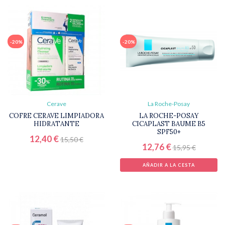
-20%
-20%
Cerave
La Roche-Posay
COFRE CERAVE LIMPIADORA
LA ROCHE-POSAY
HIDRATANTE
CICAPLAST BAUME B5
SPF50+
12,40 €
15,50 €
12,76 €
15,95 €
AÑADIR A LA CESTA