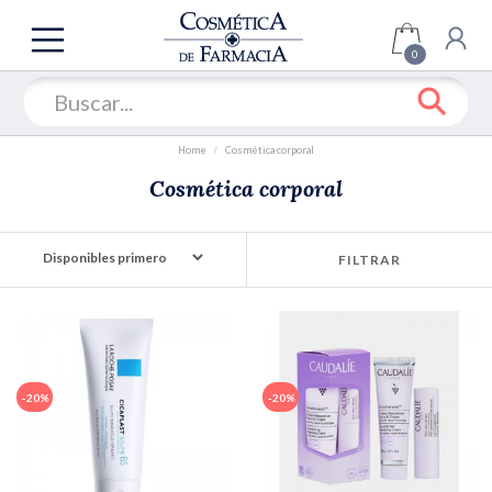
TODAS
LAS
0
SECCIONES
COFRES
OFERTAS
Home
Cosmética corporal
ROSTRO
Cosmética corporal
CUERPO
SOLARES
FILTRAR
CABELLO
MAQUILLAJE
UÑAS
FRAGANCIA
-20%
-20%
HOMBRE
MARCAS