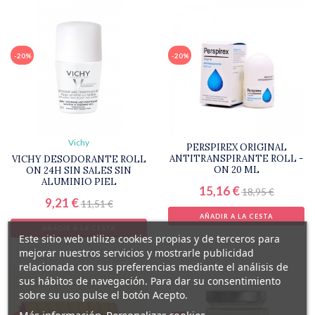
-20%
-20%
Vichy
PERSPIREX ORIGINAL
ANTITRANSPIRANTE ROLL -
VICHY DESODORANTE ROLL
ON 20 ML
ON 24H SIN SALES SIN
ALUMINIO PIEL
15,16 €
18,95 €
9,21 €
11,51 €
AÑADIR A LA CESTA
AÑADIR A LA CESTA
Este sitio web utiliza cookies propias y de terceros para
mejorar nuestros servicios y mostrarle publicidad
relacionada con sus preferencias mediante el análisis de
sus hábitos de navegación. Para dar su consentimiento
sobre su uso pulse el botón Acepto.
Más información
Personalizar cookies