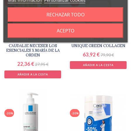
-20%
-20%
RECHAZAR TODO
ACEPTO
Caudalie
Unique
CAUDALIE NECESER LOS
UNIQUE GREEN COLLAGEN
ESENCIALES X MARÍA DE LA
63,92 €
79,90 €
ORDEN
22,36 €
27,95 €
AÑADIR A LA CESTA
AÑADIR A LA CESTA
-20%
-20%