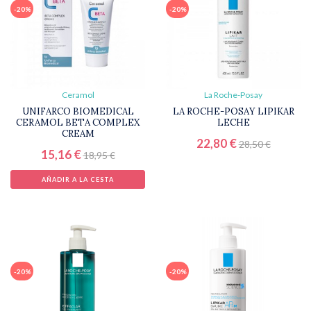
-20%
-20%
Ceramol
La Roche-Posay
UNIFARCO BIOMEDICAL
LA ROCHE-POSAY LIPIKAR
CERAMOL BETA COMPLEX
LECHE
CREAM
22,80 €
28,50 €
15,16 €
18,95 €
AÑADIR A LA CESTA
-20%
-20%