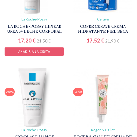
La Roche-Posay
Cerave
LA ROCHE-POSAY LIPIKAR
COFRE CERAVE CREMA
UREA 5+ LECHE CORPORAL
HIDRATANTE PIEL SECA
17,20 €
17,52 €
21,50 €
21,90 €
AÑADIR A LA CESTA
-20%
-20%
La Roche-Posay
Roger & Gallet