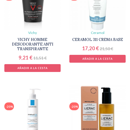
Vichy
Ceramol
VICHY HOMME
CERAMOL 311 CREMA BASE
DESODORANTE ANTI
17,20 €
21,50 €
TRANSPIRANTE
9,21 €
11,51 €
AÑADIR A LA CESTA
AÑADIR A LA CESTA
-20%
-20%