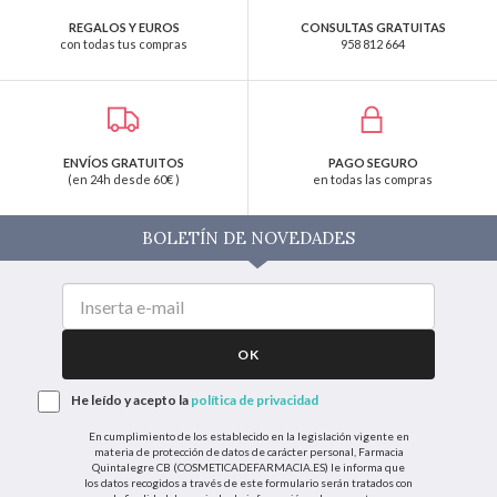
REGALOS Y EUROS
CONSULTAS GRATUITAS
con todas tus compras
958 812 664
ENVÍOS GRATUITOS
PAGO SEGURO
(en 24h desde 60€ )
en todas las compras
BOLETÍN DE NOVEDADES
OK
He leído y acepto la
política de privacidad
En cumplimiento de los establecido en la legislación vigente en
materia de protección de datos de carácter personal, Farmacia
Quintalegre CB (COSMETICADEFARMACIA.ES) le informa que
los datos recogidos a través de este formulario serán tratados con