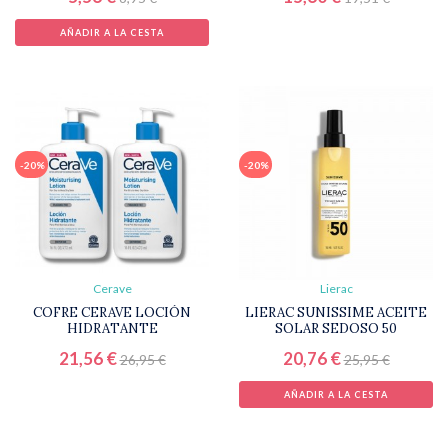
AÑADIR A LA CESTA
-20%
-20%
Cerave
Lierac
COFRE CERAVE LOCIÓN
LIERAC SUNISSIME ACEITE
HIDRATANTE
SOLAR SEDOSO 50
21,56 €
20,76 €
26,95 €
25,95 €
AÑADIR A LA CESTA