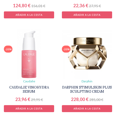
124,80 €
22,36 €
156,01 €
27,95 €
AÑADIR A LA CESTA
AÑADIR A LA CESTA
-20%
-20%
Caudalie
Darphin
CAUDALIE VINOHYDRA
DARPHIN STIMULSKIN PLUS
SERUM
SCULPTING CREAM
23,96 €
228,00 €
29,95 €
285,00 €
AÑADIR A LA CESTA
AÑADIR A LA CESTA