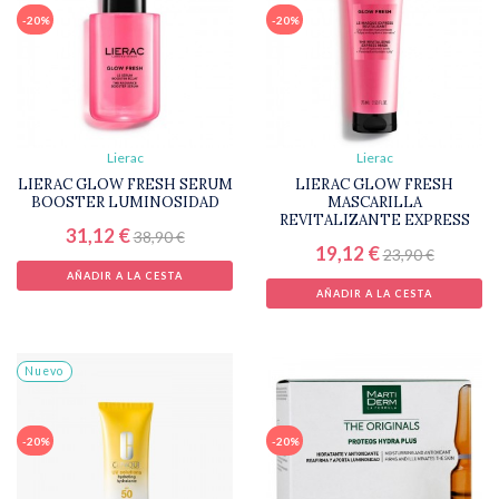
-20%
-20%
Lierac
Lierac
LIERAC GLOW FRESH SERUM
LIERAC GLOW FRESH
BOOSTER LUMINOSIDAD
MASCARILLA
REVITALIZANTE EXPRESS
31,12 €
38,90 €
19,12 €
23,90 €
AÑADIR A LA CESTA
AÑADIR A LA CESTA
Nuevo
-20%
-20%