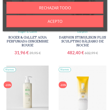
-20%
-20%
RECHAZAR TODO
ACEPTO
Roger & Gallet
Darphin
ROGER & GALLET AGUA
DARPHIN STIMULSKIN PLUS
PERFUMADA GINGEMBRE
SCULPTING BÁLSAMO DE
ROUGE
NOCHE
31,96 €
482,40 €
39,95 €
602,99 €
Nuevo
Nuevo
-20%
-20%