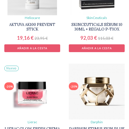
Heliocare
SkinCeuticals
AKTUVA AK100 PREVENT
SKINCEUTICALS SÉRUM 10
STICK
30ML + REGALO P-TIOX
19,16 €
92,03 €
23,95 €
115,03 €
AÑADIR A LA CESTA
AÑADIR A LA CESTA
Nuevo
-20%
-20%
Lierac
Darphin
LIERAC GLOW FRESH CREMA
DARPHIN STIMULSKIN PLUS