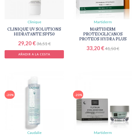
Clinique
Martiderm
CLINIQUE UV SOLUTIONS
MARTIDERM
HIDRATANTE SPF50
PROTEOGLICANOS
PROTEOS HYDRA PLUS
29,20 €
36,51 €
33,20 €
41,50 €
AÑADIR A LA CESTA
-20%
-20%
Caudalie
Martiderm