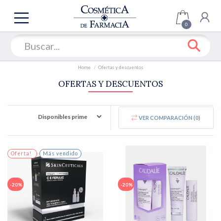
TODAS
LAS
0
SECCIONES
COFRES
OFERTAS
Home
Ofertas y descuentos
ROSTRO
OFERTAS Y DESCUENTOS
CUERPO
SOLARES
VER COMPARACIÓN (
0
)
CABELLO
MAQUILLAJE
Oferta!
Más vendido
UÑAS
FRAGANCIA
-20%
-20%
HOMBRE
MARCAS