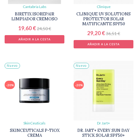
Cantabria Labs
Clinique
BIRETIX ISOREPAIR
CLINIQUE UV SOLUTIONS
LIMPIADOR CREMOSO
PROTECTOR SOLAR
MATIFICANTE SPF50
19,60 €
24,50 €
29,20 €
36,51 €
AÑADIR A LA CESTA
AÑADIR A LA CESTA
Nuevo
Nuevo
-20%
-20%
SkinCeuticals
Dr Jart+
SKINCEUTICALS P-TIOX
DR. JART+ EVERY SUN DAY
CREMA
STICK SOLAR SPF50+