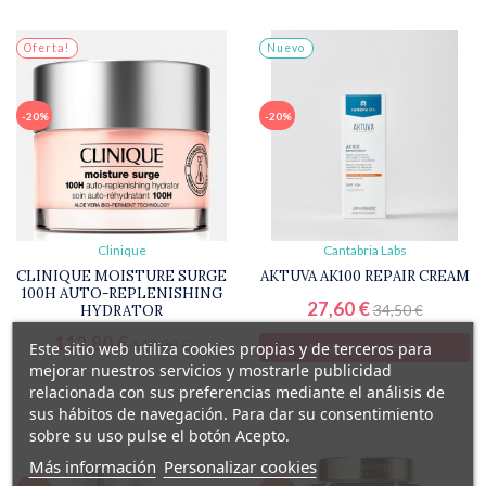
Oferta!
Nuevo
-20%
-20%
Clinique
Cantabria Labs
CLINIQUE MOISTURE SURGE
AKTUVA AK100 REPAIR CREAM
100H AUTO-REPLENISHING
27,60 €
34,50 €
HYDRATOR
112,80 €
140,99 €
Este sitio web utiliza cookies propias y de terceros para
AÑADIR A LA CESTA
mejorar nuestros servicios y mostrarle publicidad
relacionada con sus preferencias mediante el análisis de
sus hábitos de navegación. Para dar su consentimiento
sobre su uso pulse el botón Acepto.
Más información
Personalizar cookies