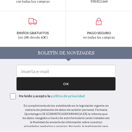
con todas tus compras
958 812 664
ENVÍOS GRATUITOS
PAGO SEGURO
(en 24h desde 60€ )
en todas las compras
BOLETÍN DE NOVEDADES
OK
He leído y acepto la
política de privacidad
En cumplimiento de los establecido en la legislación vigente en
materia de protección de datos de carácter personal, Farmacia
Quintalegre CB (COSMETICADEFARMACIA.ES) le informa que
los datos recogidos a través de este formulario serán tratados con
la finalidad de enviarle de información sobre nuestras
actividades productos y servicios. Por tanto, la legitimación para
el tratamiento de sus datos personales se basará en su