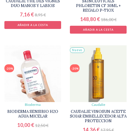
CAUDALIE THÉ DES VIGNES
SKINCEUTICALS
DUO MANOS Y LABIOS
PHLORETIN CF 30ML +
REGALO P-TIOX
7,16 €
8,95 €
148,80 €
186,00 €
AÑADIR A LA CESTA
AÑADIR A LA CESTA
Nuevo
-20%
-20%
Bioderma
Caudalie
BIODERMA SENSIBIO H2O
CAUDALIE VINOSUN ACEITE
AGUA MICELAR
SOIAR EMBELLECEDOR ALTA
PROTECCION
10,00 €
12,50 €
14,36 €
17,95 €