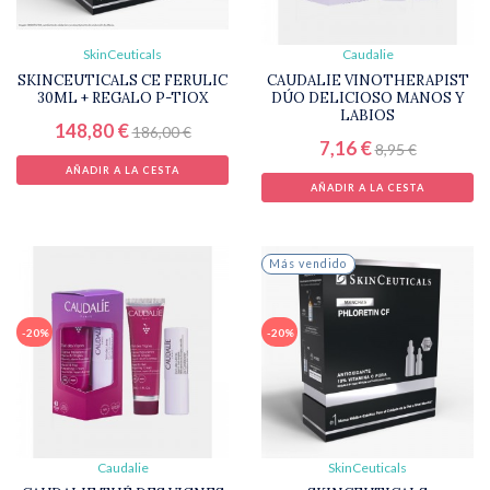
PREOCUPACIÓN
BLOG
SkinCeuticals
Caudalie
SKINCEUTICALS CE FERULIC
CAUDALIE VINOTHERAPIST
30ML + REGALO P-TIOX
DÚO DELICIOSO MANOS Y
VENTAJAS
LABIOS
CLUB
148,80 €
186,00 €
7,16 €
8,95 €
AÑADIR A LA CESTA
MIS
AÑADIR A LA CESTA
FAVORITOS
Más vendido
-20%
-20%
Caudalie
SkinCeuticals