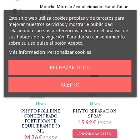
Moncho Moreno Acondicionador Bond J'aime
Bond
Este sitio web utiliza cookies propias y de terceros para
18,00 €
mejorar nuestros servicios y mostrarle publicidad
AÑADIR A LA CESTA
relacionada con sus preferencias mediante el análisis de
sus hábitos de navegación. Para dar su consentimiento
VER MÁS TRATAMIENTO REGENERADOR
sobre su uso pulse el botón Acepto.
Más información
Personalizar cookies
RECHAZAR TODO
-20%
-20%
ACEPTO
Phyto
Phyto
PHYTO POLLEINE
PHYTO REPARACIÓN
CONCENTRADO
SPRAY
FORTIFICANTE
15,92 €
19,90 €
EQUILIBRANTE 30
ML
AÑADIR A LA CESTA
24,76 €
30,95 €