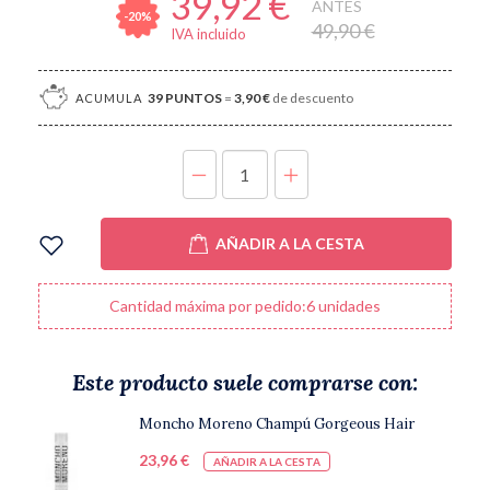
39,92 €
ANTES
-20%
49,90 €
IVA incluido
39
PUNTOS
=
3,90 €
de descuento
ACUMULA
UNIDADES
AÑADIR A LA CESTA
Cantidad máxima por pedido:6 unidades
Este producto suele comprarse con:
Moncho Moreno Champú Gorgeous Hair
23,96 €
AÑADIR A LA CESTA