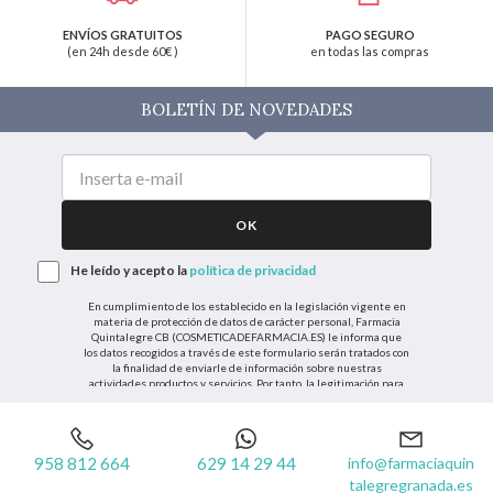
ENVÍOS GRATUITOS
PAGO SEGURO
(en 24h desde 60€ )
en todas las compras
BOLETÍN DE NOVEDADES
OK
He leído y acepto la
política de privacidad
En cumplimiento de los establecido en la legislación vigente en
materia de protección de datos de carácter personal, Farmacia
Quintalegre CB (COSMETICADEFARMACIA.ES) le informa que
los datos recogidos a través de este formulario serán tratados con
la finalidad de enviarle de información sobre nuestras
actividades productos y servicios. Por tanto, la legitimación para
el tratamiento de sus datos personales se basará en su
consentimiento. Así mismo le informamos que los datos
recogidos no serán comunicados a terceros salvo obligación legal.
958 812 664
629 14 29 44
info@farmaciaquin
Podrá ejercer los derechos de acceso, rectificación, cancelación u
talegregranada.es