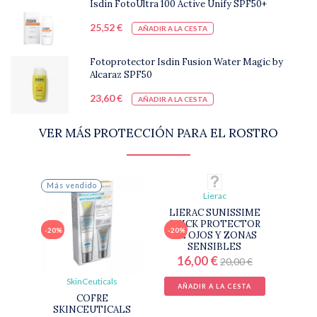
Isdin FotoUltra 100 Active Unify SPF50+
25,52 €
AÑADIR A LA CESTA
Fotoprotector Isdin Fusion Water Magic by
Alcaraz SPF50
23,60 €
AÑADIR A LA CESTA
VER MÁS PROTECCIÓN PARA EL ROSTRO
Más vendido
Lierac
LIERAC SUNISSIME
STICK PROTECTOR
-20%
-20%
DE OJOS Y ZONAS
SENSIBLES
16,00 €
20,00 €
SkinCeuticals
AÑADIR A LA CESTA
COFRE
SKINCEUTICALS