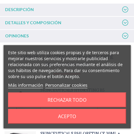
DESCRIPCIÓN
DETALLES Y COMPOSICIÓN
OPINIONES
Este sitio web utiliza cookies propias y de terceros para
OTROS CLIENTES COMPRARON ESTE
mejorar nuestros servicios y mostrarle publicidad
PRODUCTO CON:
relacionada con sus preferencias mediante el análisis de
sus hábitos de navegación. Para dar su consentimiento
sobre su uso pulse el botón Acepto.
Más información
Personalizar cookies
SKINCEUTICALS HYDRATING B5
76,00 €
RECHAZAR TODO
AÑADIR A LA CESTA
ACEPTO
SKINCEUTICALS PHLORETIN CF 30ML +