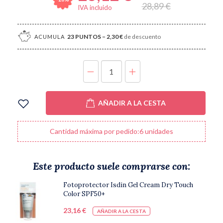
28,89 €
IVA incluido
23
PUNTOS
=
2,30 €
de descuento
ACUMULA
UNIDADES
AÑADIR A LA CESTA
Cantidad máxima por pedido:6 unidades
Este producto suele comprarse con:
Fotoprotector Isdin Gel Cream Dry Touch
Color SPF50+
23,16 €
AÑADIR A LA CESTA