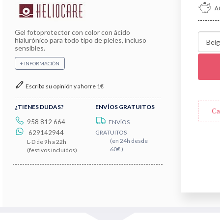
A
Gel fotoprotector con color con ácido
hialurónico para todo tipo de pieles, incluso
sensibles.
+ INFORMACIÓN
Escriba su opinión y ahorre 1€
¿TIENES DUDAS?
ENVÍOS GRATUITOS
Ca
958 812 664
ENVÍOS
629142944
GRATUITOS
(en 24h desde
L-D de 9h a 22h
60€ )
(festivos incluidos)