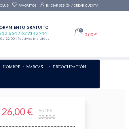
 CLUB
FAVORITOS
INICIAR SESIÓN / CREAR CUENTA
ORAMIENTO GRATUITO
0
812 664
629142944
/
0,00 €
00 a 22.00h festivos incluidos
HOMBRE
MARCAS
PREOCUPACIÓN
26,00 €
ANTES
32,50 €