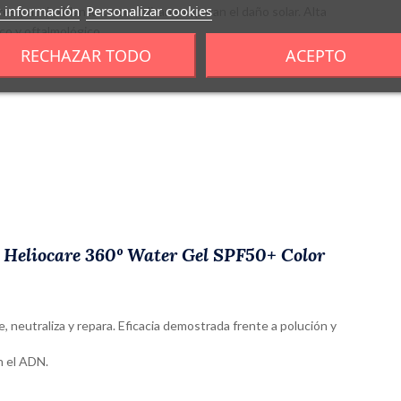
 información
Personalizar cookies
 y antioxidantes, neutralizan y reparan el daño solar. Alta
co y oftalmológico.
RECHAZAR TODO
ACEPTO
VA, UVB, Visible e Infrarrojo)
e Heliocare 360º Water Gel SPF50+ Color
 neutraliza y repara. Eficacia demostrada frente a polución y
n el ADN.