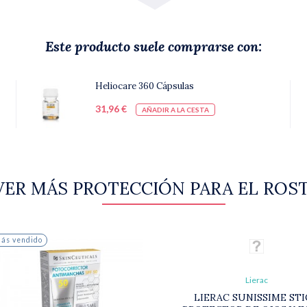
Este producto suele comprarse con:
Heliocare 360 Cápsulas
31,96 €
AÑADIR A LA CESTA
VER MÁS PROTECCIÓN PARA EL ROS
ás vendido
Lierac
LIERAC SUNISSIME ST