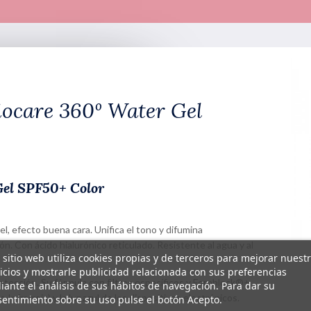
iocare 360º Water Gel
Gel SPF50+ Color
iel, efecto buena cara. Unifica el tono y difumina
n. Con ácido hialurónico reticulado. Resistente al agua y al
 sitio web utiliza cookies propias y de terceros para mejorar nuest
icios y mostrarle publicidad relacionada con sus preferencias
otección. Su fórmula con filtros específicos y Fernblock®+
ante el análisis de sus hábitos de navegación. Para dar su
Infrarroja) y la luz azul de los dispositivos electrónicos.
entimiento sobre su uso pulse el botón Acepto.