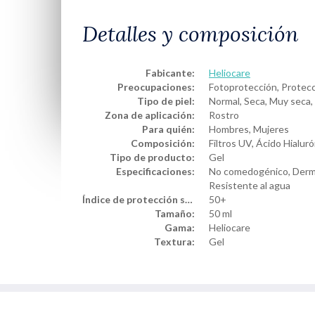
Detalles y composición
Fabicante:
Heliocare
Preocupaciones:
Fotoprotección, Protecci
Tipo de piel:
Normal, Seca, Muy seca,
Zona de aplicación:
Rostro
Para quién:
Hombres, Mujeres
Composición:
Filtros UV, Ácido Hialur
Tipo de producto:
Gel
Especificaciones:
No comedogénico, Derma
Resistente al agua
Índice de protección solar:
50+
Tamaño:
50 ml
Gama:
Heliocare
Textura:
Gel