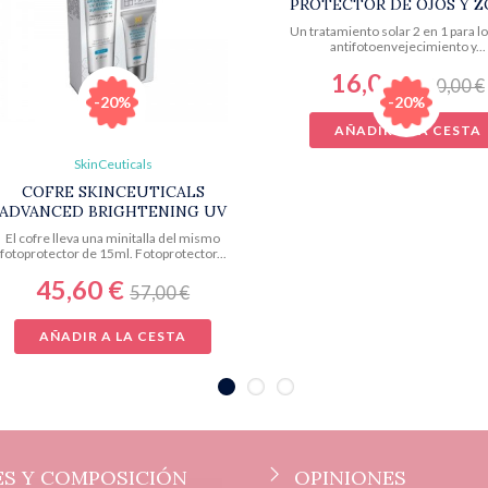
PROTECTOR DE OJOS Y 
SENSIBLES
Un tratamiento solar 2 en 1 para lo
antifotoenvejecimiento y...
16,00 €
20,00 €
-20%
-20%
AÑADIR A LA CESTA
SkinCeuticals
COFRE SKINCEUTICALS
ADVANCED BRIGHTENING UV
DEFENSE
El cofre lleva una minitalla del mismo
fotoprotector de 15ml. Fotoprotector...
45,60 €
57,00 €
AÑADIR A LA CESTA
S Y COMPOSICIÓN
OPINIONES