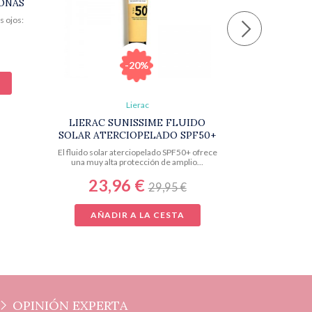
ZONAS
s ojos:
-20%
Lierac
LIERAC SUNISSIME FLUIDO
SOLAR ATERCIOPELADO SPF50+
El fluido solar aterciopelado SPF50+ ofrece
una muy alta protección de amplio...
23,96 €
29,95 €
AÑADIR A LA CESTA
OPINIÓN EXPERTA