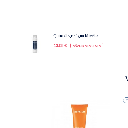
Quintalegre Agua Micelar
13,08 €
AÑADIR A LA CESTA
M