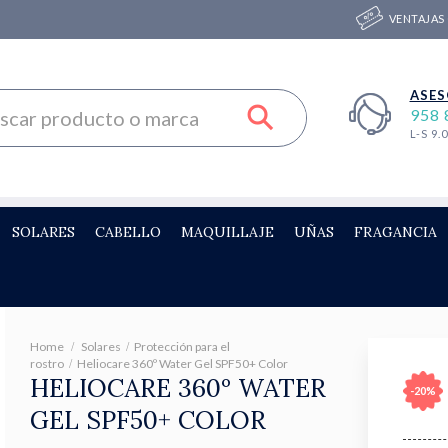
VENTAJAS
ASES
958 
L-S 9.
SOLARES
CABELLO
MAQUILLAJE
UÑAS
FRAGANCIA
Home
Solares
Protección para el
rostro
Heliocare 360º Water Gel SPF50+ Color
HELIOCARE 360º WATER
-20%
GEL SPF50+ COLOR