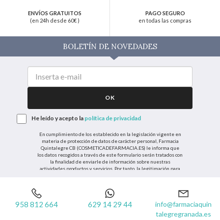
ENVÍOS GRATUITOS
PAGO SEGURO
(en 24h desde 60€ )
en todas las compras
BOLETÍN DE NOVEDADES
OK
He leído y acepto la
política de privacidad
En cumplimiento de los establecido en la legislación vigente en
materia de protección de datos de carácter personal, Farmacia
Quintalegre CB (COSMETICADEFARMACIA.ES) le informa que
los datos recogidos a través de este formulario serán tratados con
la finalidad de enviarle de información sobre nuestras
actividades productos y servicios. Por tanto, la legitimación para
el tratamiento de sus datos personales se basará en su
consentimiento. Así mismo le informamos que los datos
recogidos no serán comunicados a terceros salvo obligación legal.
958 812 664
629 14 29 44
info@farmaciaquin
Podrá ejercer los derechos de acceso, rectificación, cancelación u
talegregranada.es
oposición, así como los derechos adicionales que le asisten a