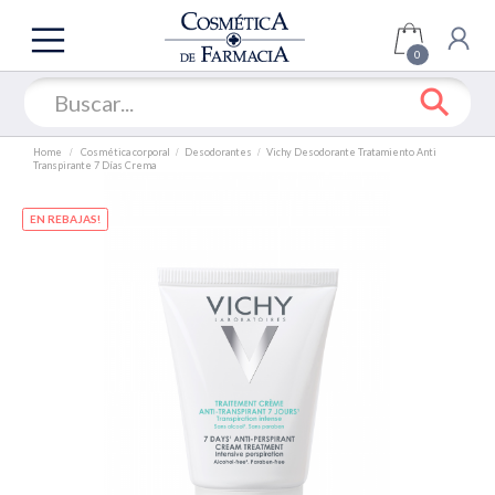
TODAS
LAS
0
SECCIONES
COFRES
OFERTAS
Home
Cosmética corporal
Desodorantes
Vichy Desodorante Tratamiento Anti
Transpirante 7 Días Crema
ROSTRO
CUERPO
EN REBAJAS!
SOLARES
CABELLO
MAQUILLAJE
UÑAS
FRAGANCIA
HOMBRE
MARCAS