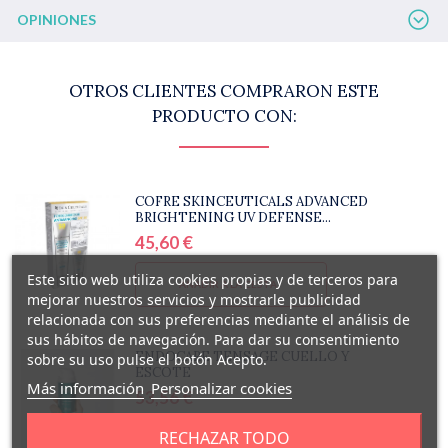
OPINIONES
OTROS CLIENTES COMPRARON ESTE
PRODUCTO CON:
COFRE SKINCEUTICALS ADVANCED
BRIGHTENING UV DEFENSE...
45,60 €
Este sitio web utiliza cookies propias y de terceros para
AÑADIR A LA CESTA
mejorar nuestros servicios y mostrarle publicidad
relacionada con sus preferencias mediante el análisis de
sus hábitos de navegación. Para dar su consentimiento
ENDOCARE TENSAGE CUELLO Y
sobre su uso pulse el botón Acepto.
ESCOTE
Más información
Personalizar cookies
53,56 €
RECHAZAR TODO
AÑADIR A LA CESTA