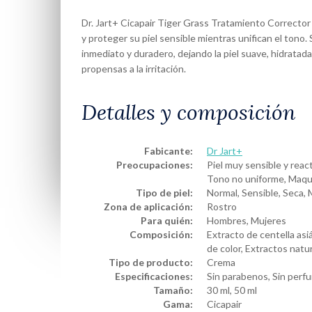
Dr. Jart+ Cicapair Tiger Grass Tratamiento Correcto
y proteger su piel sensible mientras unifican el tono.
inmediato y duradero, dejando la piel suave, hidratada 
propensas a la irritación.
Detalles y composición
Fabicante:
Dr Jart+
Preocupaciones:
Piel muy sensible y reac
Tono no uniforme, Maqui
Tipo de piel:
Normal, Sensible, Seca, 
Zona de aplicación:
Rostro
Para quién:
Hombres, Mujeres
Composición:
Extracto de centella asi
de color, Extractos natu
Tipo de producto:
Crema
Especificaciones:
Sin parabenos, Sin perfu
Tamaño:
30 ml, 50 ml
Gama:
Cicapair