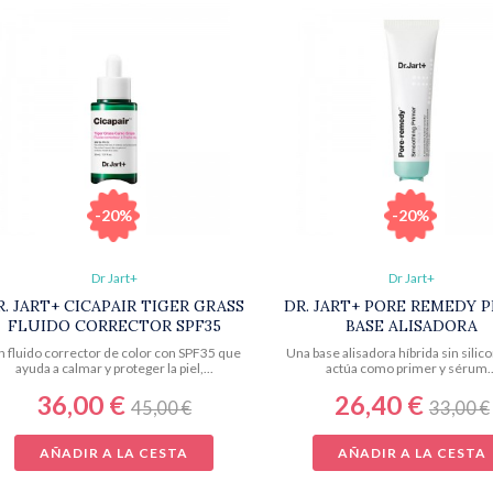
-20%
-20%
Dr Jart+
Dr Jart+
R. JART+ CICAPAIR TIGER GRASS
DR. JART+ PORE REMEDY 
FLUIDO CORRECTOR SPF35
BASE ALISADORA
 fluido corrector de color con SPF35 que
Una base alisadora híbrida sin silic
ayuda a calmar y proteger la piel,...
actúa como primer y sérum..
36,00 €
26,40 €
45,00 €
33,00 €
AÑADIR A LA CESTA
AÑADIR A LA CESTA