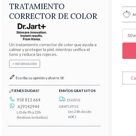
TRATAMIENTO
CORRECTOR DE COLOR
A
Un tratamiento corrector de color que ayuda a
calmar y proteger la piel, mientras unifica el
tono y reduce las rojeces.
+ INFORMACIÓN
Ca
Escriba su opinión y ahorre 1€
¿TIENES DUDAS?
ENVÍOS GRATUITOS
958 812 664
ENVÍOS
629142944
GRATUITOS
(en 24h desde
L-D de 9h a 22h
60€ )
(festivos incluidos)