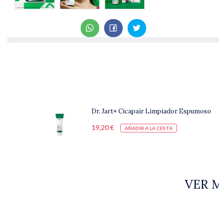
Dr. Jart+ Cicapair Limpiador Espumoso
19,20 €
AÑADIR A LA CESTA
VER 