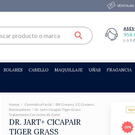
VENTAJAS
ASES
958 
L-S 9.
SOLARES
CABELLO
MAQUILLAJE
UÑAS
FRAGANCIA
Home
Cosmética Facial
BB Creams, CC Creams,
Iluminadores
Dr. Jart+ Cicapair Tiger Grass
Agot
Tratamiento Corrector de Color
DR. JART+ CICAPAIR
-20%
TIGER GRASS