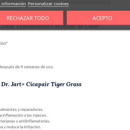
 adaptarse al tono de la piel, ofreciendo una cobertura natural
 información
Personalizar cookies
 irritación.
RECHAZAR TODO
ACEPTO
r Grass Tratamiento Corrector de Color
ción*
n después de 4 semanas de uso.
 Dr. Jart+ Cicapair Tiger Grass
calmantes y reparadoras.
 inflamación y las rojeces.
erianas y antiinflamatorias.
 y reduce la irritación.