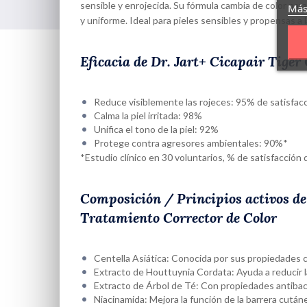
sensible y enrojecida. Su fórmula cambia de color para
Más
y uniforme. Ideal para pieles sensibles y propensas a la
Eficacia de Dr. Jart+ Cicapair Tige
Reduce visiblemente las rojeces: 95% de satisfac
Calma la piel irritada: 98%
Unifica el tono de la piel: 92%
Protege contra agresores ambientales: 90%*
*Estudio clínico en 30 voluntarios, % de satisfacció
Composición / Principios activos de
Tratamiento Corrector de Color
Centella Asiática: Conocida por sus propiedades 
Extracto de Houttuynia Cordata: Ayuda a reducir la
Extracto de Árbol de Té: Con propiedades antibact
Niacinamida: Mejora la función de la barrera cutánea