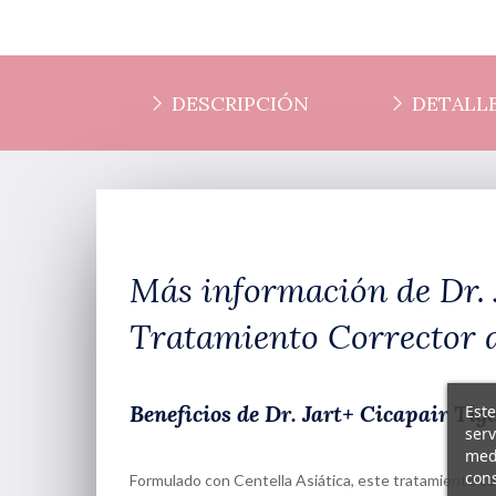
DESCRIPCIÓN
DETALLE
Más información de Dr. 
Tratamiento Corrector 
Beneficios de Dr. Jart+ Cicapair Ti
Este
serv
medi
cons
Formulado con Centella Asiática, este tratamiento corr