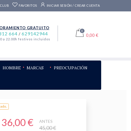
 CLUB
FAVORITOS
INICIAR SESIÓN / CREAR CUENTA
ORAMIENTO GRATUITO
0
812 664
629142944
/
0,00 €
00 a 22.00h festivos incluidos
HOMBRE
MARCAS
PREOCUPACIÓN
ado.
36,00 €
ANTES
45,00 €